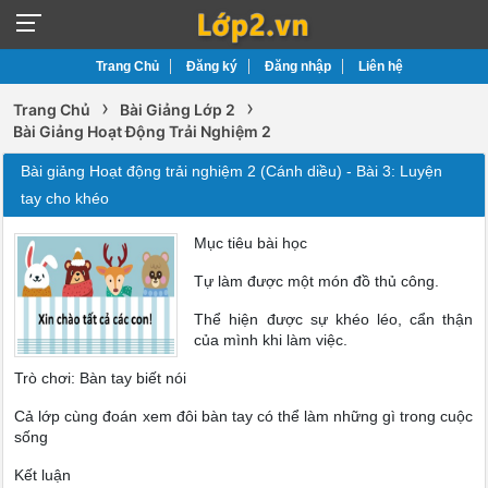
Trang Chủ
Đăng ký
Đăng nhập
Liên hệ
›
›
Trang Chủ
Bài Giảng Lớp 2
Bài Giảng Hoạt Động Trải Nghiệm 2
Bài giảng Hoạt động trải nghiệm 2 (Cánh diều) - Bài 3: Luyện
tay cho khéo
Mục tiêu bài học
Tự làm được một món đồ thủ công.
Thể hiện được sự khéo léo, cẩn thận
của mình khi làm việc.
Trò chơi: Bàn tay biết nói
Cả lớp cùng đoán xem đôi bàn tay có thể làm những gì trong cuộc
sống
Kết luận