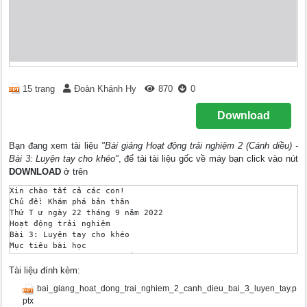
15 trang
Đoàn Khánh Hy
870
0
Download
Bạn đang xem tài liệu
"Bài giảng Hoạt động trải nghiệm 2 (Cánh diều) -
Bài 3: Luyện tay cho khéo"
, để tải tài liệu gốc về máy bạn click vào nút
DOWNLOAD
ở trên
Xin chào tất cả các con! 

Chủ đề: Khám phá bản thân 

Thứ T ư ngày 22 tháng 9 năm 2022 

Hoạt động trải nghiệm 

Bài 3: Luyện tay cho khéo 

Mục tiêu bài học 

Tự làm được một món đồ thủ công. 

Thể hiện được sự khéo léo, cẩn thận của mình khi làm việc. 

Tài liệu đính kèm:
Khởi động 

bai_giang_hoat_dong_trai_nghiem_2_canh_dieu_bai_3_luyen_tay.p
Trò chơi: Bàn tay biết nói 

Cả lớp cùng đoán xem đôi bàn tay có thể làm những gì trong cuộ
ptx