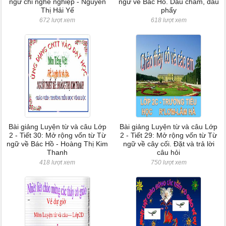
ngữ chỉ nghề nghiệp - Nguyễn
ngữ về Bác Hồ. Dấu chấm, dấu
Thị Hải Yế
phẩy
672 lượt xem
618 lượt xem
Bài giảng Luyện từ và câu Lớp
Bài giảng Luyện từ và câu Lớp
2 - Tiết 30: Mở rộng vốn từ Từ
2 - Tiết 29: Mở rộng vốn từ Từ
ngữ về Bác Hồ - Hoàng Thị Kim
ngữ về cây cối. Đặt và trả lời
Thanh
câu hỏi
418 lượt xem
750 lượt xem