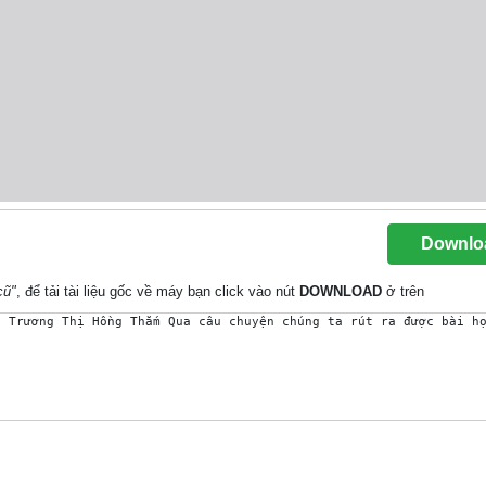
Downlo
cũ"
, để tải tài liệu gốc về máy bạn click vào nút
DOWNLOAD
ở trên
: Trương Thị Hồng Thắm Qua câu chuyện chúng ta rút ra được bài h