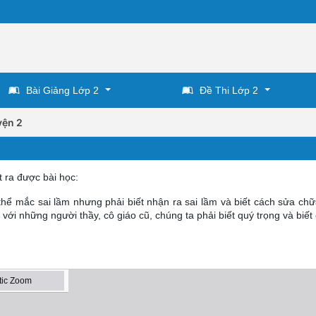
Bài Giảng Lớp 2
Đề Thi Lớp 2
yện 2
 ra được bài học:
thể mắc sai lầm nhưng phải biết nhận ra sai lầm và biết cách sửa chữ
 với những người thầy, cô giáo cũ, chúng ta phải biết quý trọng và biết