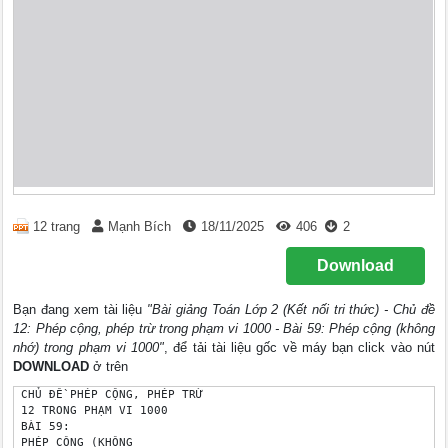
12 trang
Mạnh Bích
18/11/2025
406
2
Download
Bạn đang xem tài liệu
"Bài giảng Toán Lớp 2 (Kết nối tri thức) - Chủ đề
12: Phép cộng, phép trừ trong phạm vi 1000 - Bài 59: Phép cộng (không
nhớ) trong phạm vi 1000"
, để tải tài liệu gốc về máy bạn click vào nút
DOWNLOAD
ở trên
 CHỦ ĐỀ PHÉP CỘNG, PHÉP TRỪ 

 12 TRONG PHẠM VI 1000

 BÀI 59:

 PHÉP CÔNG (KHÔNG 
