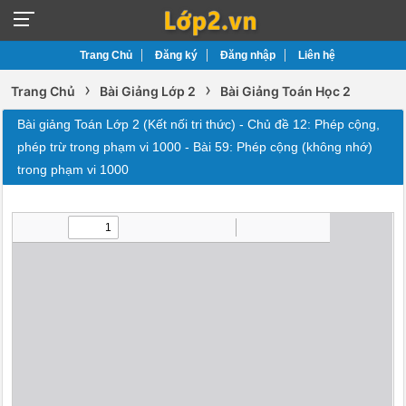
Trang Chủ
Đăng ký
Đăng nhập
Liên hệ
›
›
Trang Chủ
Bài Giảng Lớp 2
Bài Giảng Toán Học 2
Bài giảng Toán Lớp 2 (Kết nối tri thức) - Chủ đề 12: Phép cộng,
phép trừ trong phạm vi 1000 - Bài 59: Phép cộng (không nhớ)
trong phạm vi 1000