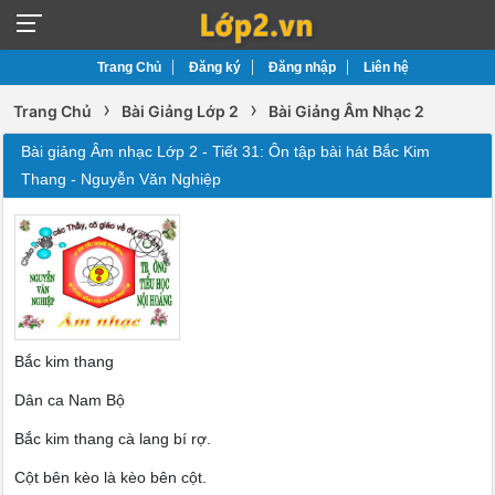
Trang Chủ
Đăng ký
Đăng nhập
Liên hệ
›
›
Trang Chủ
Bài Giảng Lớp 2
Bài Giảng Âm Nhạc 2
Bài giảng Âm nhạc Lớp 2 - Tiết 31: Ôn tập bài hát Bắc Kim
Thang - Nguyễn Văn Nghiệp
Bắc kim thang
Dân ca Nam Bộ
Bắc kim thang cà lang bí rợ.
Cột bên kèo là kèo bên cột.