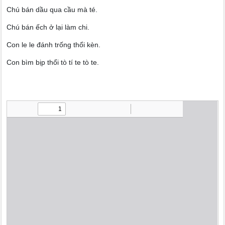
Chú bán dầu qua cầu mà té.
Chú bán ếch ở lại làm chi.
Con le le đánh trống thổi kèn.
Con bìm bịp thổi tò tí te tò te.