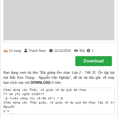
13 trang
Thành Nam
21/10/2024
956
1
Download
Bạn đang xem tài liệu
"Bài giảng Âm nhạc Lớp 2 - Tiết 31: Ôn tập bài
hát Bắc Kim Thang - Nguyễn Văn Nghiệp"
, để tải tài liệu gốc về máy
bạn click vào nút
DOWNLOAD
ở trên
Chào mừng các Thầy, cô giáo về dự giờ Âm nhạc 

** em yªu nghÖ thuËt** 

 @ *cuéc sèng cÇn cã ©m nh¹c * @ 

Chào mừng các Thầy giáo, cô giáo về dự giờ Âm nhạc lớp 2C trườ
NguyÔn 

v¨n 

NghiÖp 
