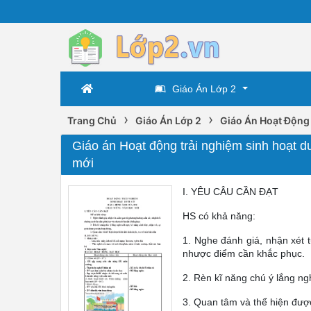
Giáo Án Lớp 2
›
›
Trang Chủ
Giáo Án Lớp 2
Giáo Án Hoạt Động
Giáo án Hoạt động trải nghiệm sinh hoạt 
mới
I. YÊU CÂU CẦN ĐẠT
HS có khả năng:
1. Nghe đánh giá, nhận xét 
nhược điểm cần khắc phục.
2. Rèn kĩ năng chú ý lắng ngh
3. Quan tâm và thể hiện được