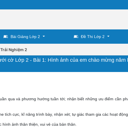
Bài Giảng Lớp 2
Đề Thi Lớp 2
 Trải Nghiệm 2
dưới cờ Lớp 2 - Bài 1: Hình ảnh của em chào mừng năm
tuần qua và phương hướng tuần tới; nhận biết những ưu điểm cần ph
e tích cực, kĩ năng trình bày, nhận xét; tự giác tham gia các hoạt động
 hình ảnh thân thiện, vui vẻ của bản thân.