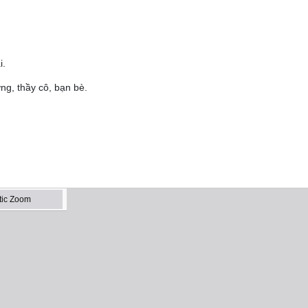
i.
ng, thầy cô, bạn bè.