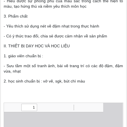
- Hiểu được sự phong phú của màu sắc trong cách thể hiện tô
màu, tạo hứng thú và niềm yêu thích môn học
3. Phẩm chất
- Yêu thích sử dụng nét vẽ đậm nhạt trong thực hành
- Có ý thức trao đổi, chia sẻ được cảm nhận về sản phẩm
II. THIẾT BỊ DẠY HỌC VÀ HỌC LIỆU
1. giáo viên chuẩn bị :
- Sưu tầm một số tranh ảnh, bài vẽ trang trí có các độ đậm, đậm
vừa, nhạt
2. học sinh chuẩn bị : vở vẽ, sgk, bút chì màu