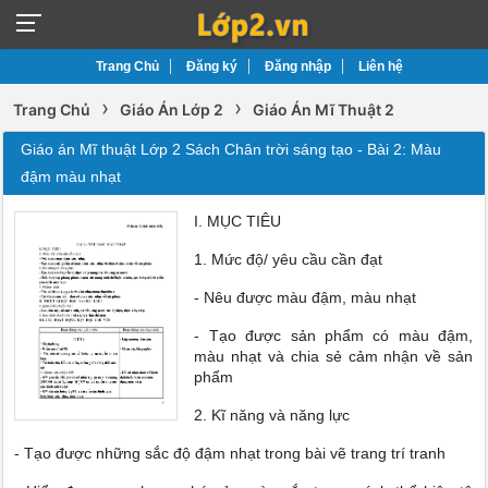
Trang Chủ
Đăng ký
Đăng nhập
Liên hệ
›
›
Trang Chủ
Giáo Án Lớp 2
Giáo Án Mĩ Thuật 2
Giáo án Mĩ thuật Lớp 2 Sách Chân trời sáng tạo - Bài 2: Màu
đậm màu nhạt
I. MỤC TIÊU
1. Mức độ/ yêu cầu cần đạt
- Nêu được màu đậm, màu nhạt
- Tạo được sản phẩm có màu đậm,
màu nhạt và chia sẻ cảm nhận về sản
phẩm
2. Kĩ năng và năng lực
- Tạo được những sắc độ đậm nhạt trong bài vẽ trang trí tranh