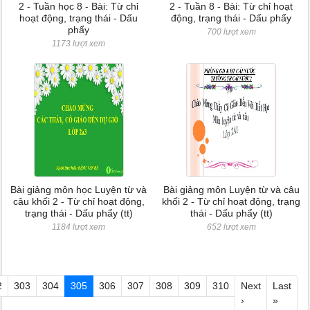
2 - Tuần học 8 - Bài: Từ chỉ
2 - Tuần 8 - Bài: Từ chỉ hoạt
hoạt động, trạng thái - Dấu
động, trạng thái - Dấu phẩy
phẩy
700 lượt xem
1173 lượt xem
Bài giảng môn học Luyện từ và
Bài giảng môn Luyện từ và câu
câu khối 2 - Từ chỉ hoạt động,
khối 2 - Từ chỉ hoạt động, trạng
trạng thái - Dấu phẩy (tt)
thái - Dấu phẩy (tt)
1184 lượt xem
652 lượt xem
2
303
304
305
306
307
308
309
310
Next
Last
›
»