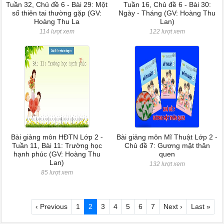
Tuần 32, Chủ đề 6 - Bài 29: Một
Tuần 16, Chủ đề 6 - Bài 30:
số thiên tai thường gặp (GV:
Ngày - Tháng (GV: Hoàng Thu
Hoàng Thu La
Lan)
114 lượt xem
122 lượt xem
Bài giảng môn HĐTN Lớp 2 -
Bài giảng môn Mĩ Thuật Lớp 2 -
Tuần 11, Bài 11: Trường học
Chủ đề 7: Gương mặt thân
hạnh phúc (GV: Hoàng Thu
quen
Lan)
132 lượt xem
85 lượt xem
‹ Previous
1
2
3
4
5
6
7
Next ›
Last »